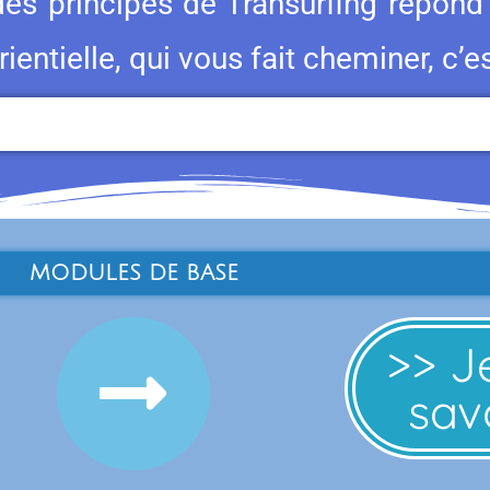
des principes de Transurfing répon
ientielle, qui vous fait cheminer, c’e
MODULES DE BASE
>> J
savo