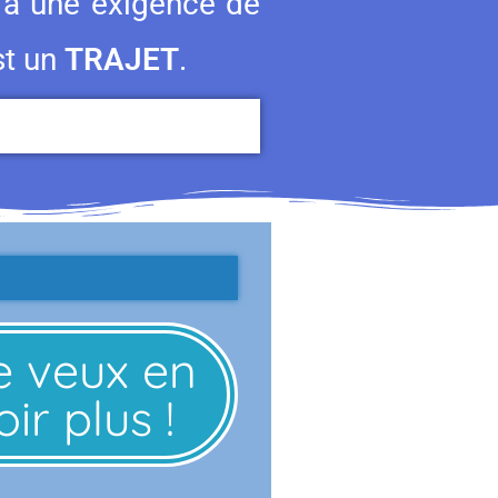
d à une exigence de
st un
TRAJET
.
e veux en
ir plus !