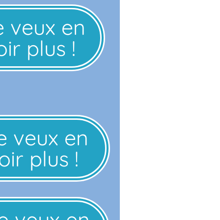
e veux en
ir plus !
e veux en
ir plus !
e veux en