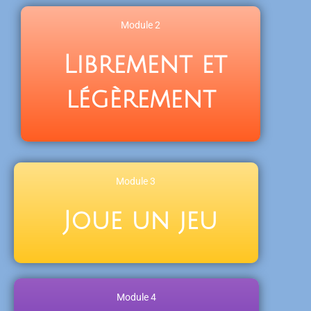
Module 2
Librement et
légèrement
Module 3
Joue un jeu
Module 4