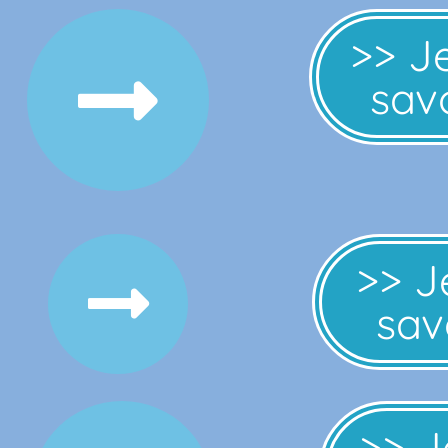
>> J
savo
>> J
savo
>> J